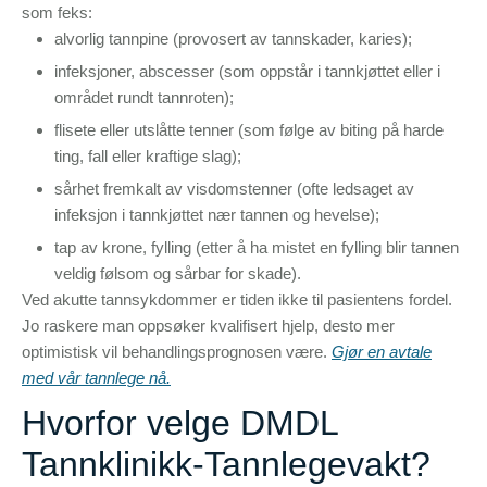
som feks:
alvorlig tannpine (provosert av tannskader, karies);
infeksjoner, abscesser (som oppstår i tannkjøttet eller i
området rundt tannroten);
flisete eller utslåtte tenner (som følge av biting på harde
ting, fall eller kraftige slag);
sårhet fremkalt av visdomstenner (ofte ledsaget av
infeksjon i tannkjøttet nær tannen og hevelse);
tap av krone, fylling (etter å ha mistet en fylling blir tannen
veldig følsom og sårbar for skade).
Ved akutte tannsykdommer er tiden ikke til pasientens fordel.
Jo raskere man oppsøker kvalifisert hjelp, desto mer
optimistisk vil behandlingsprognosen være.
Gjør en avtale
med vår tannlege nå.
Hvorfor velge DMDL
Tannklinikk-Tannlegevakt?