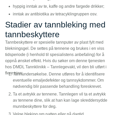
hyppig inntak av te, kaffe og andre fargede drikker;
inntak av antibiotika av tetracyklingruppen osv.
Stadier av tannbleking med
tannbeskyttere
Tannbeskyttere er spesielle tannputer av plast fylt med
blekningsgel. De settes på tennene og brukes i en viss
tidsperiode (i henhold til spesialistens anbefaling) for å
oppnå ønsket effekt. Hvis du søker om denne tjenesten
hos DMDL Tannklinikk – Tannlegevakt, vil den bli utført i
flere trinn:
Tannundersøkelse. Denne utføres for å identifisere
eventuelle emaljedefekter og tannsykdommer. Om
nødvendig blir passende behandling foreskrevet.
Ta et avtrykk av tennene. Tannlegen vil ta et avtrykk
av tennene dine, slik at han kan lage skreddersydde
munnbeskyttere for deg.
Velge bleking om natten eller på dagtid.