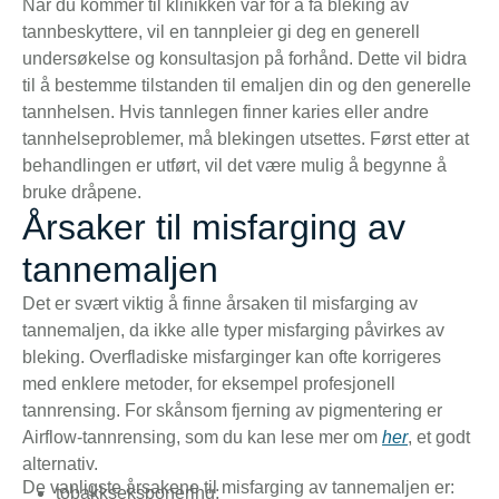
Når du kommer til klinikken vår for å få bleking av
tannbeskyttere, vil en tannpleier gi deg en generell
undersøkelse og konsultasjon på forhånd. Dette vil bidra
til å bestemme tilstanden til emaljen din og den generelle
tannhelsen. Hvis tannlegen finner karies eller andre
tannhelseproblemer, må blekingen utsettes. Først etter at
behandlingen er utført, vil det være mulig å begynne å
bruke dråpene.
Årsaker til misfarging av
tannemaljen
Det er svært viktig å finne årsaken til misfarging av
tannemaljen, da ikke alle typer misfarging påvirkes av
bleking. Overfladiske misfarginger kan ofte korrigeres
med enklere metoder, for eksempel profesjonell
tannrensing. For skånsom fjerning av pigmentering er
Airflow-tannrensing, som du kan lese mer om
her
, et godt
alternativ.
De vanligste årsakene til misfarging av tannemaljen er:
tobakkseksponering;