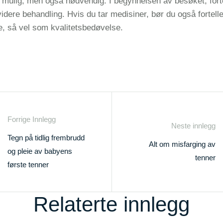
 mulig, men også nødvendig. I begynnelsen av besøket, fortel
 videre behandling. Hvis du tar medisiner, bør du også fortel
de, så vel som kvalitetsbedøvelse.
Forrige Innlegg
Neste innlegg
Tegn på tidlig frembrudd
Alt om misfarging av
og pleie av babyens
tenner
første tenner
Relaterte innlegg