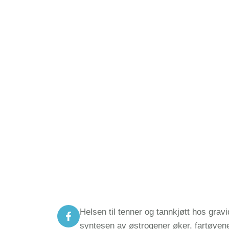
Helsen til tenner og tannkjøtt hos grav
syntesen av østrogener øker, fartøyene