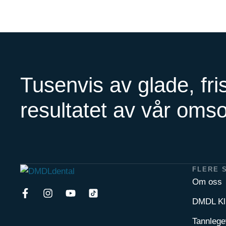
Tusenvis av glade, fri
resultatet av vår oms
FLERE 
Om oss
DMDL Kl
Tannlege