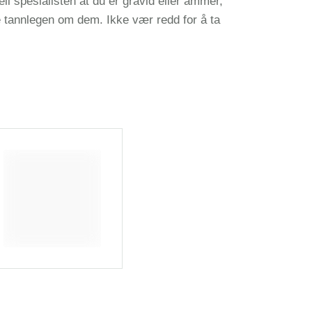
l spesialisten at du er gravid eller ammer,
le tannlegen om dem. Ikke vær redd for å ta