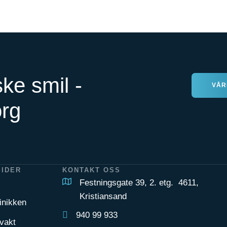
ske smil -
VÅR
org
SIDER
KONTAKT OSS
Festningsgate 39, 2. etg. 4611,
Kristiansand
inikken
940 99 933
vakt