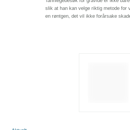
Tannlegebesøk for gravide er ikke bare
slik at han kan velge riktig metode for
en røntgen, det vil ikke forårsake ska