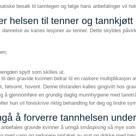
atiske besøk til tannlegen og følge hans anbefalinger vil h
r helsen til tenner og tannkjøtt 
annelse av karies lesjoner av tenner. Dette skyldes påvirkni
pen;
engden spytt som skilles ut.
il den gravide kvinnen bidrar til en raskere multiplikasjon 
ent, følsomt, hovent. Denne tilstanden kalles gingivitt hos gra
ig å gjennomføre en grundig daglig munnhygiene med tanntråd.
eller hun vil foreskrive riktig behandling for deg og lindre s
gå å forverre tannhelsen unde
r anbefales gravide kvinner å unngå småspising så mye som
lig med vann og redusere inntaket av mat og drikke med høy