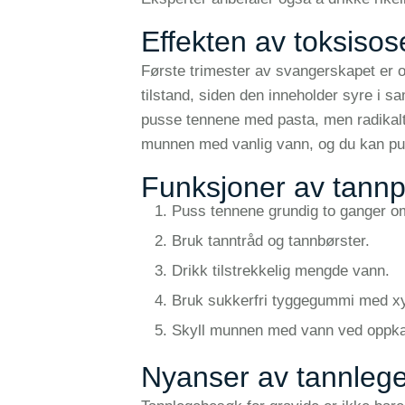
Effekten av toksiso
Første trimester av svangerskapet er o
tilstand, siden den inneholder syre i s
pusse tennene med pasta, men radikalt fei
munnen med vanlig vann, og du kan pus
Funksjoner av tannpl
Puss tennene grundig to ganger o
Bruk tanntråd og tannbørster.
Drikk tilstrekkelig mengde vann.
Bruk sukkerfri tyggegummi med xyli
Skyll munnen med vann ved oppka
Nyanser av tannlege