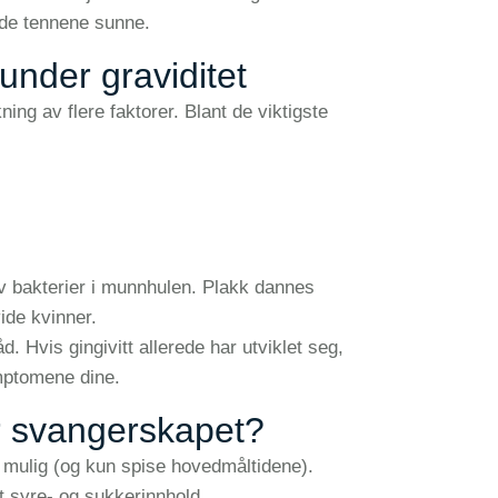
olde tennene sunne.
under graviditet
ng av flere faktorer. Blant de viktigste
av bakterier i munnhulen. Plakk dannes
vide kvinner.
 Hvis gingivitt allerede har utviklet seg,
ymptomene dine.
r svangerskapet?
 mulig (og kun spise hovedmåltidene).
t syre- og sukkerinnhold.