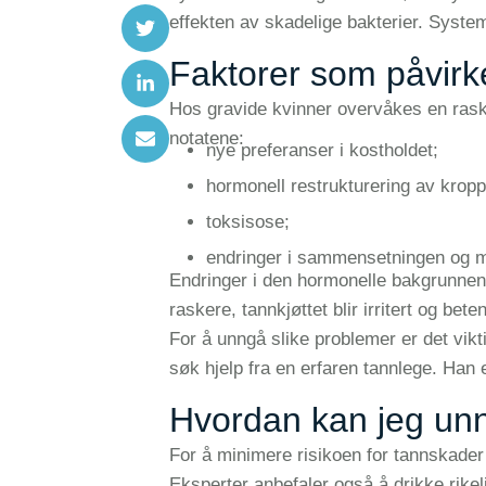
effekten av skadelige bakterier. System
Faktorer som påvirke
Hos gravide kvinner overvåkes en rask d
notatene:
nye preferanser i kostholdet;
hormonell restrukturering av krop
toksisose;
endringer i sammensetningen og m
Endringer i den hormonelle bakgrunnen t
raskere, tannkjøttet blir irritert og bet
For å unngå slike problemer er det vikt
søk hjelp fra en erfaren tannlege. Han 
Hvordan kan jeg unn
For å minimere risikoen for tannskade
Eksperter anbefaler også å drikke rike