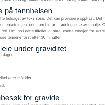
se på tannhelsen
fte ledsaget av toksisose. Det kan provosere oppkast. Det h
ammensetningen, noe som bidrar til ødeleggelse av emalje. Ga
l. Lim inn i dette tilfellet vil bare utsette emaljen for økt s
se tennene først etter 30 minutter.
eie under graviditet
m dagen.
tol etter måltider.
st.
besøk for gravide